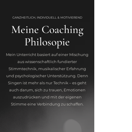
GANZHEITLICH, INDIVIDUELL & MOTIVIEREND
Meine Coaching
Philosopie
Mein Unterricht basiert auf einer Mischung
aus wissenschaftlich fundierter
Stimmtechnik, musikalischer Erfahrung
und psychologischer Unterstützung. Denn
Singen ist mehr als nur Technik – es geht
auch darum, sich zu trauen, Emotionen
auszudrücken und mit der eigenen
Stimme eine Verbindung zu schaffen.