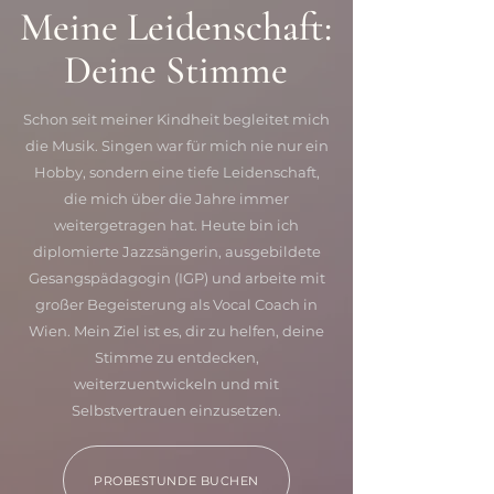
Meine Leidenschaft:
Deine Stimme
Schon seit meiner Kindheit begleitet mich
die Musik. Singen war für mich nie nur ein
Hobby, sondern eine tiefe Leidenschaft,
die mich über die Jahre immer
weitergetragen hat. Heute bin ich
diplomierte Jazzsängerin, ausgebildete
Gesangspädagogin (IGP) und arbeite mit
großer Begeisterung als Vocal Coach in
Wien. Mein Ziel ist es, dir zu helfen, deine
Stimme zu entdecken,
weiterzuentwickeln und mit
Selbstvertrauen einzusetzen.
PROBESTUNDE BUCHEN