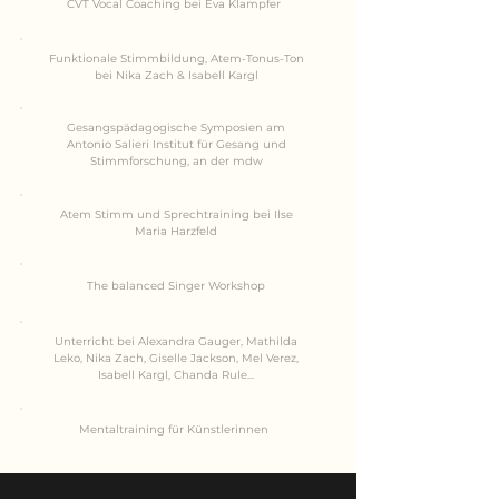
CVT Vocal Coaching bei Eva Klampfer
Funktionale Stimmbildung, Atem-Tonus-Ton
bei Nika Zach & Isabell Kargl
Gesangspädagogische Symposien am
Antonio Salieri Institut für Gesang und
Stimmforschung, an der mdw
Atem Stimm und Sprechtraining bei Ilse
Maria Harzfeld
The balanced Singer Workshop
Unterricht bei Alexandra Gauger, Mathilda
Leko, Nika Zach, Giselle Jackson, Mel Verez,
Isabell Kargl, Chanda Rule...
Mentaltraining für Künstlerinnen