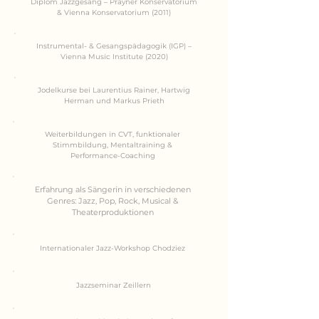
Diplom Jazzgesang – Prayner Konservatorium
& Vienna Konservatorium (2011)
Instrumental- & Gesangspädagogik (IGP) –
Vienna Music Institute (2020)
Jodelkurse bei Laurentius Rainer, Hartwig
Herman und Markus Prieth
Weiterbildungen in CVT, funktionaler
Stimmbildung, Mentaltraining &
Performance-Coaching
Erfahrung als Sängerin in verschiedenen
Genres: Jazz, Pop, Rock, Musical &
Theaterproduktionen
Internationaler Jazz-Workshop Chodziez
Jazzseminar Zeillern